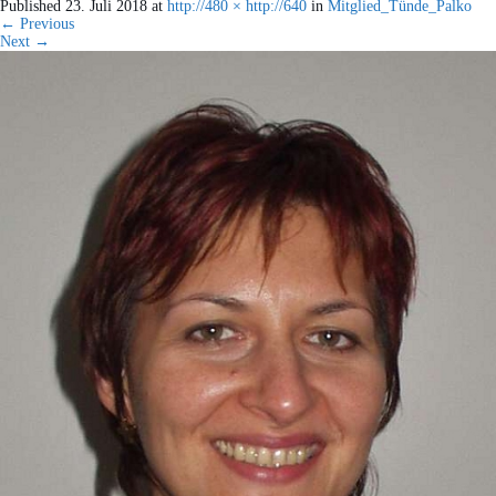
Published
23. Juli 2018
at
http://480 × http://640
in
Mitglied_Tünde_Palko
←
Previous
Next
→