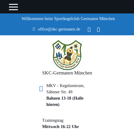
Willkommen beim Sportkegelclub Germanen München
office@skc-germanen.de
SKC-Germanen München
MKV - Kegelzentrum,
Säbener Str. 49
Bahnen 13-18 (Halle
hinten)
Trainingstag
Mittwoch 16-22 Uhr