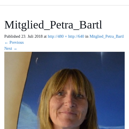
Mitglied_Petra_Bartl
Published
23. Juli 2018
at
http://480 × http://640
in
Mitglied_Petra_Bartl
←
Previous
Next
→