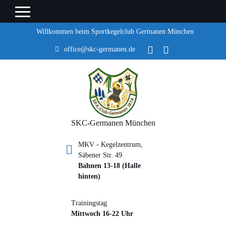
Willkommen beim Sportkegelclub Germanen München
office@skc-germanen.de
SKC-Germanen München
MKV - Kegelzentrum,
Säbener Str. 49
Bahnen 13-18 (Halle
hinten)
Trainingstag
Mittwoch 16-22 Uhr