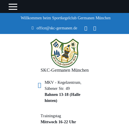
Willkommen beim Sportkegelclub Germanen München
office@skc-germanen.de
SKC-Germanen München
MKV - Kegelzentrum,
Säbener Str. 49
Bahnen 13-18 (Halle
hinten)
Trainingstag
Mittwoch 16-22 Uhr