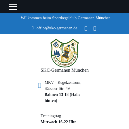
Willkommen beim Sportkegelclub Germanen München
office@skc-germanen.de
SKC-Germanen München
MKV - Kegelzentrum,
Säbener Str. 49
Bahnen 13-18 (Halle
hinten)
Trainingstag
Mittwoch 16-22 Uhr