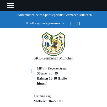
Willkommen beim Sportkegelclub Germanen München
office@skc-germanen.de
SKC-Germanen München
MKV - Kegelzentrum,
Säbener Str. 49
Bahnen 13-18 (Halle
hinten)
Trainingstag
Mittwoch 16-22 Uhr